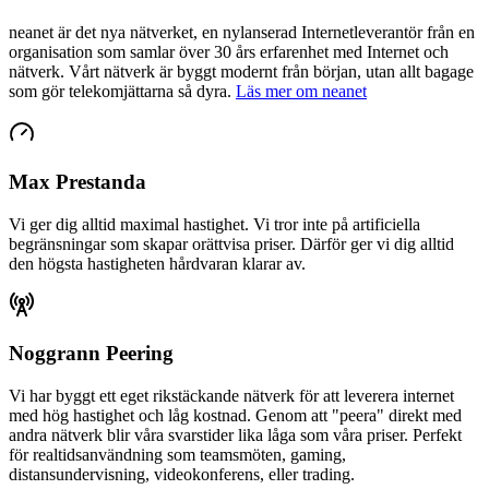
neanet
är det nya nätverket, en nylanserad Internetleverantör från en
organisation som samlar över 30 års erfarenhet med Internet och
nätverk. Vårt nätverk är byggt modernt från början, utan allt bagage
som gör telekomjättarna så dyra.
Läs mer om neanet
Max Prestanda
Vi ger dig alltid maximal hastighet. Vi tror inte på artificiella
begränsningar som skapar orättvisa priser. Därför ger vi dig alltid
den högsta hastigheten hårdvaran klarar av.
Noggrann Peering
Vi har byggt ett eget rikstäckande nätverk för att leverera internet
med hög hastighet och låg kostnad. Genom att "peera" direkt med
andra nätverk blir våra svarstider lika låga som våra priser. Perfekt
för realtidsanvändning som teamsmöten, gaming,
distansundervisning, videokonferens, eller trading.