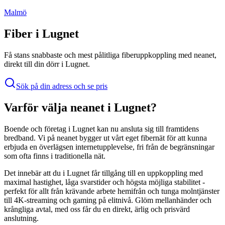
Malmö
Fiber i
Lugnet
Få stans snabbaste och mest pålitliga fiberuppkoppling med
neanet
,
direkt till din dörr i
Lugnet
.
Sök på din adress och se pris
Varför välja
neanet
i
Lugnet
?
Boende och företag i
Lugnet
kan nu ansluta sig till framtidens
bredband. Vi på
neanet
bygger ut vårt eget fibernät för att kunna
erbjuda en överlägsen internetupplevelse, fri från de begränsningar
som ofta finns i traditionella nät.
Det innebär att du i
Lugnet
får tillgång till en uppkoppling med
maximal hastighet, låga svarstider och högsta möjliga stabilitet -
perfekt för allt från krävande arbete hemifrån och tunga molntjänster
till 4K-streaming och gaming på elitnivå. Glöm mellanhänder och
krångliga avtal, med oss får du en direkt, ärlig och prisvärd
anslutning.