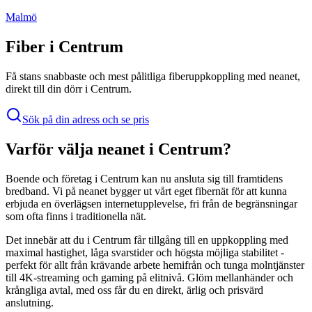
Malmö
Fiber i
Centrum
Få stans snabbaste och mest pålitliga fiberuppkoppling med
neanet
,
direkt till din dörr i
Centrum
.
Sök på din adress och se pris
Varför välja
neanet
i
Centrum
?
Boende och företag i
Centrum
kan nu ansluta sig till framtidens
bredband. Vi på
neanet
bygger ut vårt eget fibernät för att kunna
erbjuda en överlägsen internetupplevelse, fri från de begränsningar
som ofta finns i traditionella nät.
Det innebär att du i
Centrum
får tillgång till en uppkoppling med
maximal hastighet, låga svarstider och högsta möjliga stabilitet -
perfekt för allt från krävande arbete hemifrån och tunga molntjänster
till 4K-streaming och gaming på elitnivå. Glöm mellanhänder och
krångliga avtal, med oss får du en direkt, ärlig och prisvärd
anslutning.