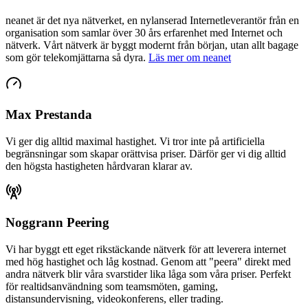
neanet
är det nya nätverket, en nylanserad Internetleverantör från en
organisation som samlar över 30 års erfarenhet med Internet och
nätverk. Vårt nätverk är byggt modernt från början, utan allt bagage
som gör telekomjättarna så dyra.
Läs mer om neanet
Max Prestanda
Vi ger dig alltid maximal hastighet. Vi tror inte på artificiella
begränsningar som skapar orättvisa priser. Därför ger vi dig alltid
den högsta hastigheten hårdvaran klarar av.
Noggrann Peering
Vi har byggt ett eget rikstäckande nätverk för att leverera internet
med hög hastighet och låg kostnad. Genom att "peera" direkt med
andra nätverk blir våra svarstider lika låga som våra priser. Perfekt
för realtidsanvändning som teamsmöten, gaming,
distansundervisning, videokonferens, eller trading.