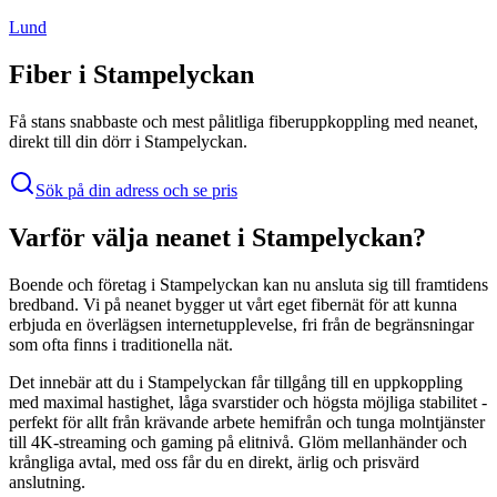
Lund
Fiber i
Stampelyckan
Få stans snabbaste och mest pålitliga fiberuppkoppling med
neanet
,
direkt till din dörr i
Stampelyckan
.
Sök på din adress och se pris
Varför välja
neanet
i
Stampelyckan
?
Boende och företag i
Stampelyckan
kan nu ansluta sig till framtidens
bredband. Vi på
neanet
bygger ut vårt eget fibernät för att kunna
erbjuda en överlägsen internetupplevelse, fri från de begränsningar
som ofta finns i traditionella nät.
Det innebär att du i
Stampelyckan
får tillgång till en uppkoppling
med maximal hastighet, låga svarstider och högsta möjliga stabilitet -
perfekt för allt från krävande arbete hemifrån och tunga molntjänster
till 4K-streaming och gaming på elitnivå. Glöm mellanhänder och
krångliga avtal, med oss får du en direkt, ärlig och prisvärd
anslutning.