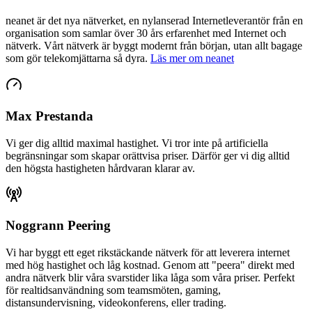
neanet
är det nya nätverket, en nylanserad Internetleverantör från en
organisation som samlar över 30 års erfarenhet med Internet och
nätverk. Vårt nätverk är byggt modernt från början, utan allt bagage
som gör telekomjättarna så dyra.
Läs mer om neanet
Max Prestanda
Vi ger dig alltid maximal hastighet. Vi tror inte på artificiella
begränsningar som skapar orättvisa priser. Därför ger vi dig alltid
den högsta hastigheten hårdvaran klarar av.
Noggrann Peering
Vi har byggt ett eget rikstäckande nätverk för att leverera internet
med hög hastighet och låg kostnad. Genom att "peera" direkt med
andra nätverk blir våra svarstider lika låga som våra priser. Perfekt
för realtidsanvändning som teamsmöten, gaming,
distansundervisning, videokonferens, eller trading.