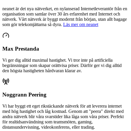
neanet
är det nya nätverket, en nylanserad Internetleverantör från en
organisation som samlar över 30 års erfarenhet med Internet och
nätverk. Vårt nätverk är byggt modernt från början, utan allt bagage
som gör telekomjättarna så dyra.
Läs mer om neanet
Max Prestanda
Vi ger dig alltid maximal hastighet. Vi tror inte på artificiella
begränsningar som skapar orättvisa priser. Därför ger vi dig alltid
den högsta hastigheten hårdvaran klarar av.
Noggrann Peering
Vi har byggt ett eget rikstäckande nätverk för att leverera internet
med hög hastighet och låg kostnad. Genom att "peera" direkt med
andra nätverk blir våra svarstider lika låga som våra priser. Perfekt
för realtidsanvändning som teamsmöten, gaming,
distansundervisning, videokonferens, eller trading.