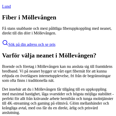
Lund
Fiber i
Möllevången
Få stans snabbaste och mest pålitliga fiberuppkoppling med
neanet
,
direkt till din dörr i
Möllevången
.
Sök på din adress och se pris
Varför välja
neanet
i
Möllevången
?
Boende och företag i
Möllevången
kan nu ansluta sig till framtidens
bredband. Vi på
neanet
bygger ut vårt eget fibernät för att kunna
erbjuda en överlägsen internetupplevelse, fri från de begränsningar
som ofta finns i traditionella nät.
Det innebär att du i
Möllevången
får tillgång till en uppkoppling
med maximal hastighet, låga svarstider och högsta möjliga stabilitet -
perfekt för allt från krävande arbete hemifrån och tunga molntjänster
till 4K-streaming och gaming på elitnivå. Glöm mellanhänder och
krångliga avtal, med oss får du en direkt, ärlig och prisvärd
anslutning.