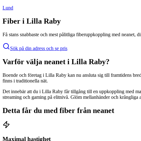
Lund
Fiber i
Lilla Raby
Få stans snabbaste och mest pålitliga fiberuppkoppling med
neanet
, d
Sök på din adress och se pris
Varför välja
neanet
i
Lilla Raby
?
Boende och företag i
Lilla Raby
kan nu ansluta sig till framtidens br
finns i traditionella nät.
Det innebär att du i
Lilla Raby
får tillgång till en uppkoppling med max
streaming och gaming på elitnivå. Glöm mellanhänder och krångliga avt
Detta får du med fiber från
neanet
Maximal hastighet