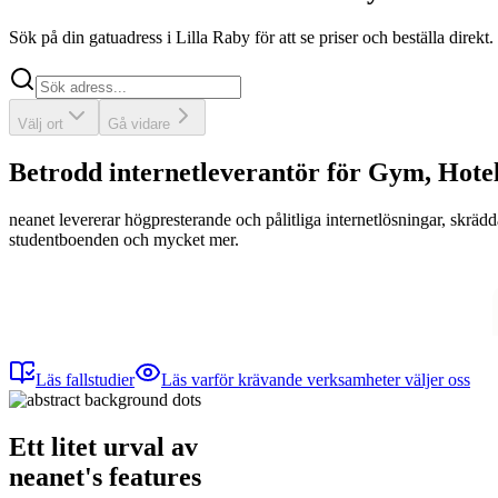
Sök på din gatuadress i Lilla Raby för att se priser och beställa direk
Sök
Välj ort
Gå vidare
Betrodd internetleverantör för Gym, Hote
neanet
levererar högpresterande och pålitliga internetlösningar, skräd
studentboenden och mycket mer.
Läs fallstudier
Läs varför krävande verksamheter väljer oss
Ett litet urval av
neanet
's
features