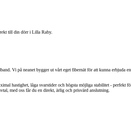
irekt till din dörr i
Lilla Raby
.
edband. Vi på
neanet
bygger ut vårt eget fibernät för att kunna erbjuda e
imal hastighet, låga svarstider och högsta möjliga stabilitet - perfekt f
al, med oss får du en direkt, ärlig och prisvärd anslutning.