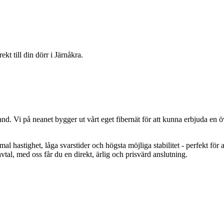
irekt till din dörr i
Järnåkra
.
and. Vi på
neanet
bygger ut vårt eget fibernät för att kunna erbjuda en ö
al hastighet, låga svarstider och högsta möjliga stabilitet - perfekt för 
al, med oss får du en direkt, ärlig och prisvärd anslutning.