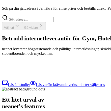
Sök på din gatuadress i Järnåkra för att se priser och beställa direkt. 
Sök
Välj ort
Gå vidare
Betrodd internetleverantör för Gym, Hote
neanet
levererar högpresterande och pålitliga internetlösningar, skräd
studentboenden och mycket mer.
Läs fallstudier
Läs varför krävande verksamheter väljer oss
Ett litet urval av
neanet
's
features