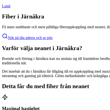
Lund
Fiber i
Järnåkra
Få stans snabbaste och mest pålitliga fiberuppkoppling med
neanet
, d
Sök på din adress och se pris
Varför välja
neanet
i
Järnåkra
?
Boende och företag i
Järnåkra
kan nu ansluta sig till framtidens bredb
traditionella nät.
Det innebär att du i
Järnåkra
får tillgång till en uppkoppling med maxim
streaming och gaming på elitnivå. Glöm mellanhänder och krångliga avt
Detta får du med fiber från
neanet
Maximal hastighet